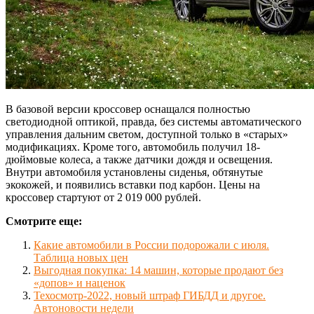
В базовой версии кроссовер оснащался полностью
светодиодной оптикой, правда, без системы автоматического
управления дальним светом, доступной только в «старых»
модификациях. Кроме того, автомобиль получил 18-
дюймовые колеса, а также датчики дождя и освещения.
Внутри автомобиля установлены сиденья, обтянутые
экокожей, и появились вставки под карбон. Цены на
кроссовер стартуют от 2 019 000 рублей.
Смотрите еще:
Какие автомобили в России подорожали с июля.
Таблица новых цен
Выгодная покупка: 14 машин, которые продают без
«допов» и наценок
Техосмотр-2022, новый штраф ГИБДД и другое.
Автоновости недели