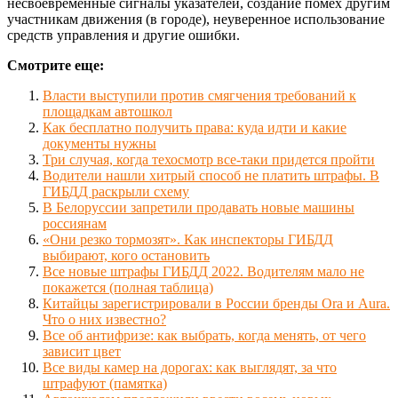
несвоевременные сигналы указателей, создание помех другим
участникам движения (в городе), неуверенное использование
средств управления и другие ошибки.
Смотрите еще:
Власти выступили против смягчения требований к
площадкам автошкол
Как бесплатно получить права: куда идти и какие
документы нужны
Три случая, когда техосмотр все-таки придется пройти
Водители нашли хитрый способ не платить штрафы. В
ГИБДД раскрыли схему
В Белоруссии запретили продавать новые машины
россиянам
«Они резко тормозят». Как инспекторы ГИБДД
выбирают, кого остановить
Все новые штрафы ГИБДД 2022. Водителям мало не
покажется (полная таблица)
Китайцы зарегистрировали в России бренды Ora и Aura.
Что о них известно?
Все об антифризе: как выбрать, когда менять, от чего
зависит цвет
Все виды камер на дорогах: как выглядят, за что
штрафуют (памятка)