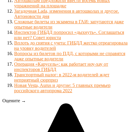
Автошколам предложили ввести восемь новых
упражнений на площадке
Загадочная Lada, изменения в автошколах и другое.
Автоновости дня
Сложные билеты из экзамена в ГАИ: запутаются даже
опытные водители
Инспектор ГИБДД попросил «дыхнуть». Соглашаться
или нет? Совет юриста
Вплоть до снятия с учета: ГИБДД жестко отреагировала
на уловку водителей
Вопросы из билетов по ПДД, с которыми не справятся
даже опытные водители
Операция «Карусель»: как работает ноу-хау от
инспекторов ГИБДД
Транспортный налог: в 2022-м водителей ждет
неприятный сюрприз
Новая Vesta, Aurus и другие: 5 главных премьер
российского автопрома 2022
Оцените →