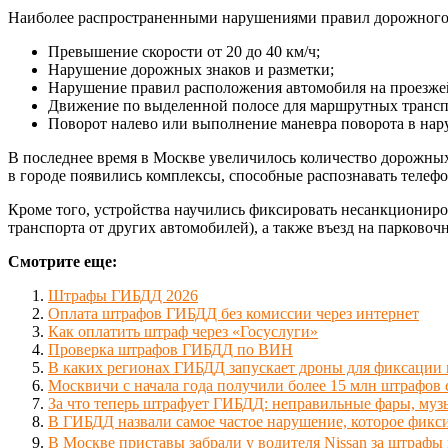
Наиболее распространенными нарушениями правил дорожного 
Превышение скорости от 20 до 40 км/ч;
Нарушение дорожных знаков и разметки;
Нарушение правил расположения автомобиля на проезжей 
Движение по выделенной полосе для маршрутных трансп
Поворот налево или выполнение маневра поворота в нар
В последнее время в Москве увеличилось количество дорожны
в городе появились комплексы, способные распознавать телеф
Кроме того, устройства научились фиксировать несанкциониро
транспорта от других автомобилей), а также въезд на парково
Смотрите еще:
Штрафы ГИБДД 2026
Оплата штрафов ГИБДД без комиссии через интернет
Как оплатить штраф через «Госуслуги»
Проверка штрафов ГИБДД по ВИН
В каких регионах ГИБДД запускает дроны для фиксаци
Москвичи с начала года получили более 15 млн штрафов
За что теперь штрафует ГИБДД: неправильные фары, муз
В ГИБДД назвали самое частое нарушение, которое фикс
В Москве приставы забрали у водителя Nissan за штрафы 