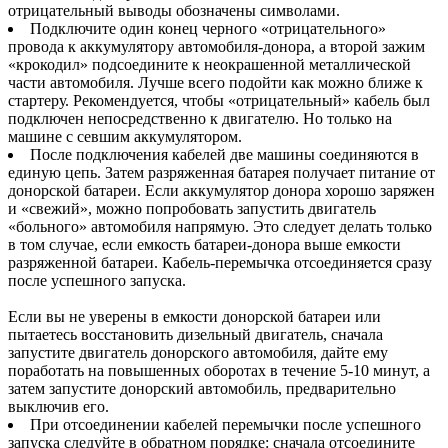
отрицательный выводы обозначены символами.
Подключите один конец черного «отрицательного»
провода к аккумулятору автомобиля-донора, а второй зажим
«крокодил» подсоедините к неокрашенной металлической
части автомобиля. Лучше всего подойти как можно ближе к
стартеру. Рекомендуется, чтобы «отрицательный» кабель был
подключен непосредственно к двигателю. Но только на
машине с севшим аккумулятором.
После подключения кабелей две машины соединяются в
единую цепь. Затем разряженная батарея получает питание от
донорской батареи. Если аккумулятор донора хорошо заряжен
и «свежий», можно попробовать запустить двигатель
«больного» автомобиля напрямую. Это следует делать только
в том случае, если емкость батареи-донора выше емкости
разряженной батареи. Кабель-перемычка отсоединяется сразу
после успешного запуска.
Если вы не уверены в емкости донорской батареи или
пытаетесь восстановить дизельный двигатель, сначала
запустите двигатель донорского автомобиля, дайте ему
поработать на повышенных оборотах в течение 5-10 минут, а
затем запустите донорский автомобиль, предварительно
выключив его.
При отсоединении кабелей перемычки после успешного
запуска следуйте в обратном порядке: сначала отсоедините