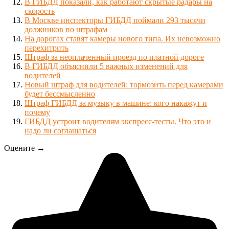
В ГИБДД показали, как работают скрытые радары на
скорость
В Москве инспекторы ГИБДД поймали 293 тысячи
должников по штрафам
На дорогах ставят камеры нового типа. Их невозможно
перехитрить
Штраф за неоплаченный проезд по платной дороге
В ГИБДД объяснили 5 важных изменений для
водителей
Новый штраф для водителей: тормозить перед камерами
будет бессмысленно
Штраф ГИБДД за музыку в машине: кого накажут и
почему
ГИБДД устроит водителям экспресс-тесты. Что это и
надо ли соглашаться
Оцените →