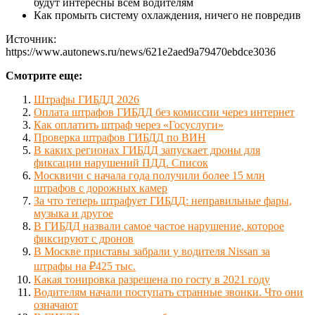
будут интересны всем водителям
Как промыть систему охлаждения, ничего не повредив
Источник:
https://www.autonews.ru/news/621e2aed9a79470ebdce3036
Смотрите еще:
Штрафы ГИБДД 2026
Оплата штрафов ГИБДД без комиссии через интернет
Как оплатить штраф через «Госуслуги»
Проверка штрафов ГИБДД по ВИН
В каких регионах ГИБДД запускает дроны для
фиксации нарушений ПДД. Список
Москвичи с начала года получили более 15 млн
штрафов с дорожных камер
За что теперь штрафует ГИБДД: неправильные фары,
музыка и другое
В ГИБДД назвали самое частое нарушение, которое
фиксируют с дронов
В Москве приставы забрали у водителя Nissan за
штрафы на ₽425 тыс.
Какая тонировка разрешена по госту в 2021 году
Водителям начали поступать странные звонки. Что они
означают