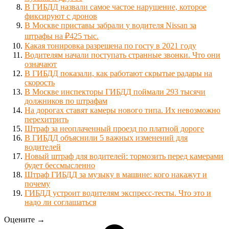
В ГИБДД назвали самое частое нарушение, которое
фиксируют с дронов
В Москве приставы забрали у водителя Nissan за
штрафы на ₽425 тыс.
Какая тонировка разрешена по госту в 2021 году
Водителям начали поступать странные звонки. Что они
означают
В ГИБДД показали, как работают скрытые радары на
скорость
В Москве инспекторы ГИБДД поймали 293 тысячи
должников по штрафам
На дорогах ставят камеры нового типа. Их невозможно
перехитрить
Штраф за неоплаченный проезд по платной дороге
В ГИБДД объяснили 5 важных изменений для
водителей
Новый штраф для водителей: тормозить перед камерами
будет бессмысленно
Штраф ГИБДД за музыку в машине: кого накажут и
почему
ГИБДД устроит водителям экспресс-тесты. Что это и
надо ли соглашаться
Оцените →