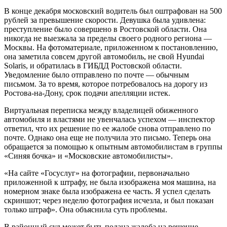
В конце декабря московский водитель был оштрафован на 500
рублей за превышение скорости. Девушка была удивлена:
преступление было совершено в Ростовской области. Она
никогда не выезжала за пределы своего родного региона —
Москвы. На фотоматериале, приложенном к постановлению,
она заметила совсем другой автомобиль, не свой Hyundai
Solaris, и обратилась в ГИБДД Ростовской области.
Уведомление было отправлено по почте — обычным
письмом. За то время, которое потребовалось на дорогу из
Ростова-на-Дону, срок подачи апелляции истек.
Виртуальная переписка между владелицей обиженного
автомобиля и властями не увенчалась успехом — инспектор
ответил, что их решение по ее жалобе снова отправлено по
почте. Однако она еще не получила это письмо. Теперь она
обращается за помощью к опытным автомобилистам в группы
«Синяя бочка» и «Московские автомобилисты».
«На сайте «Госуслуг» на фотографии, первоначально
приложенной к штрафу, не была изображена моя машина, на
номерном знаке была изображена ее часть. Я успел сделать
скриншот; через неделю фотография исчезла, и был показан
только штраф». Она объяснила суть проблемы.
В районный суд может быть подана жалоба на решение,