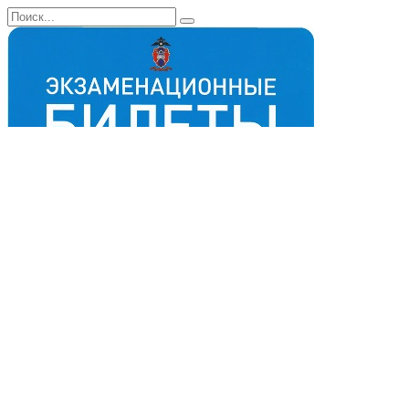
Перейти
Search
к
for:
контенту