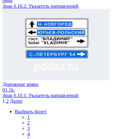
0
648
Знак 6.10.2. Указатель направлений
Дорожные знаки
0
1.1k.
Знак 6.10.1. Указатель направлений
Пагинация
1
2
Далее
записей
Выбрать билет
1
2
3
4