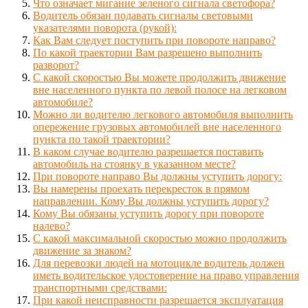
Что означает мигание зеленого сигнала светофора?
Водитель обязан подавать сигналы световыми
указателями поворота (рукой):
Как Вам следует поступить при повороте направо?
По какой траектории Вам разрешено выполнить
разворот?
С какой скоростью Вы можете продолжить движение
вне населенного пункта по левой полосе на легковом
автомобиле?
Можно ли водителю легкового автомобиля выполнить
опережение грузовых автомобилей вне населенного
пункта по такой траектории?
В каком случае водителю разрешается поставить
автомобиль на стоянку в указанном месте?
При повороте направо Вы должны уступить дорогу:
Вы намерены проехать перекресток в прямом
направлении. Кому Вы должны уступить дорогу?
Кому Вы обязаны уступить дорогу при повороте
налево?
С какой максимальной скоростью можно продолжить
движение за знаком?
Для перевозки людей на мотоцикле водитель должен
иметь водительское удостоверение на право управления
транспортными средствами:
При какой неисправности разрешается эксплуатация