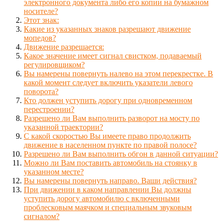
электронного документа либо его копии на бумажном
носителе?
Этот знак:
Какие из указанных знаков разрешают движение
мопедов?
Движение разрешается:
Какое значение имеет сигнал свистком, подаваемый
регулировщиком?
Вы намерены повернуть налево на этом перекрестке. В
какой момент следует включить указатели левого
поворота?
Кто должен уступить дорогу при одновременном
перестроении?
Разрешено ли Вам выполнить разворот на мосту по
указанной траектории?
С какой скоростью Вы имеете право продолжить
движение в населенном пункте по правой полосе?
Разрешено ли Вам выполнить обгон в данной ситуации?
Можно ли Вам поставить автомобиль на стоянку в
указанном месте?
Вы намерены повернуть направо. Ваши действия?
При движении в каком направлении Вы должны
уступить дорогу автомобилю с включенными
проблесковым маячком и специальным звуковым
сигналом?