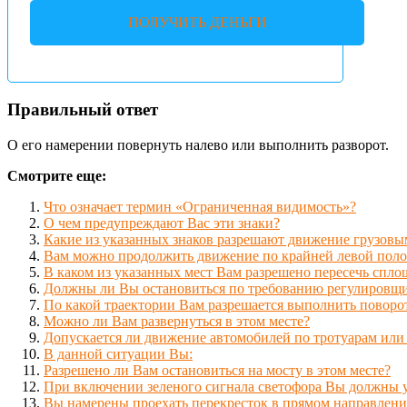
ПОЛУЧИТЬ ДЕНЬГИ
Правильный ответ
О его намерении повернуть налево или выполнить разворот.
Смотрите еще:
Что означает термин «Ограниченная видимость»?
О чем предупреждают Вас эти знаки?
Какие из указанных знаков разрешают движение грузовым
Вам можно продолжить движение по крайней левой полос
В каком из указанных мест Вам разрешено пересечь спл
Должны ли Вы остановиться по требованию регулировщи
По какой траектории Вам разрешается выполнить поворо
Можно ли Вам развернуться в этом месте?
Допускается ли движение автомобилей по тротуарам ил
В данной ситуации Вы:
Разрешено ли Вам остановиться на мосту в этом месте?
При включении зеленого сигнала светофора Вы должны у
Вы намерены проехать перекресток в прямом направлени