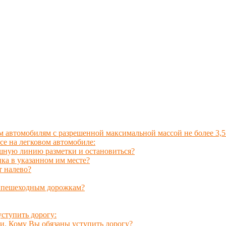
 автомобилям с разрешенной максимальной массой не более 3,5
е на легковом автомобиле:
ошную линию разметки и остановиться?
ка в указанном им месте?
т налево?
и пешеходным дорожкам?
ступить дорогу:
и. Кому Вы обязаны уступить дорогу?