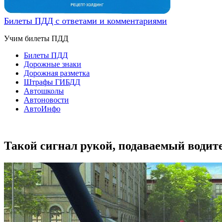
Билеты ПДД с ответами и комментариями
Учим билеты ПДД
Билеты ПДД
Дорожные знаки
Дорожная разметка
Штрафы ГИБДД
Автошколы
Автоновости
АвтоИнфо
Такой сигнал рукой, подаваемый водит