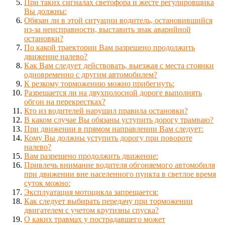
При таких сигналах светофора и жесте регулировщика
Вы должны:
Обязан ли в этой ситуации водитель, остановившийся
из-за неисправности, выставить знак аварийной
остановки?
По какой траектории Вам разрешено продолжить
движение налево?
Как Вам следует действовать, выезжая с места стоянки
одновременно с другим автомобилем?
К резкому торможению можно прибегнуть:
Разрешается ли на двухполосной дороге выполнять
обгон на перекрестках?
Кто из водителей нарушил правила остановки?
В каком случае Вы обязаны уступить дорогу трамваю?
При движении в прямом направлении Вам следует:
Кому Вы должны уступить дорогу при повороте
налево?
Вам разрешено продолжить движение:
Привлечь внимание водителя обгоняемого автомобиля
при движении вне населенного пункта в светлое время
суток можно:
Эксплуатация мотоцикла запрещается:
Как следует выбирать передачу при торможении
двигателем с учетом крутизны спуска?
О каких травмах у пострадавшего может