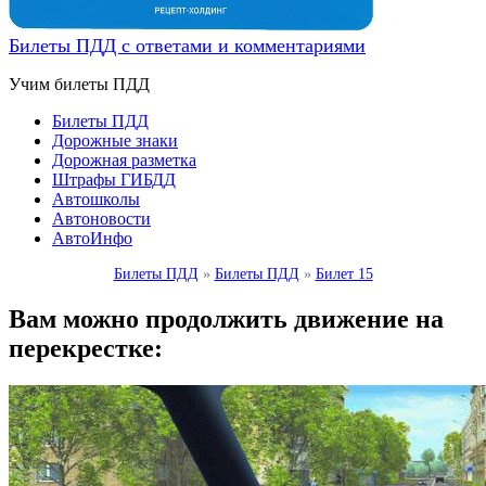
Билеты ПДД с ответами и комментариями
Учим билеты ПДД
Билеты ПДД
Дорожные знаки
Дорожная разметка
Штрафы ГИБДД
Автошколы
Автоновости
АвтоИнфо
Билеты ПДД
»
Билеты ПДД
»
Билет 15
Вам можно продолжить движение на
перекрестке: