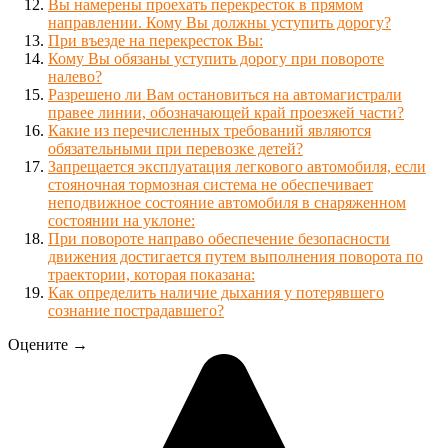
Вы намерены проехать перекресток в прямом
направлении. Кому Вы должны уступить дорогу?
При въезде на перекресток Вы:
Кому Вы обязаны уступить дорогу при повороте
налево?
Разрешено ли Вам остановиться на автомагистрали
правее линии, обозначающей край проезжей части?
Какие из перечисленных требований являются
обязательными при перевозке детей?
Запрещается эксплуатация легкового автомобиля, если
стояночная тормозная система не обеспечивает
неподвижное состояние автомобиля в снаряженном
состоянии на уклоне:
При повороте направо обеспечение безопасности
движения достигается путем выполнения поворота по
траектории, которая показана:
Как определить наличие дыхания у потерявшего
сознание пострадавшего?
Оцените →