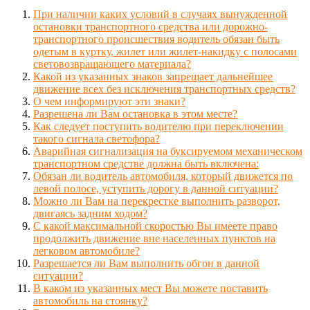
При наличии каких условий в случаях вынужденной
остановки транспортного средства или дорожно-
транспортного происшествия водитель обязан быть
одетым в куртку, жилет или жилет-накидку с полосами
световозвращающего материала?
Какой из указанных знаков запрещает дальнейшее
движение всех без исключения транспортных средств?
О чем информируют эти знаки?
Разрешена ли Вам остановка в этом месте?
Как следует поступить водителю при переключении
такого сигнала светофора?
Аварийная сигнализация на буксируемом механическом
транспортном средстве должна быть включена:
Обязан ли водитель автомобиля, который движется по
левой полосе, уступить дорогу в данной ситуации?
Можно ли Вам на перекрестке выполнить разворот,
двигаясь задним ходом?
С какой максимальной скоростью Вы имеете право
продолжить движение вне населенных пунктов на
легковом автомобиле?
Разрешается ли Вам выполнить обгон в данной
ситуации?
В каком из указанных мест Вы можете поставить
автомобиль на стоянку?