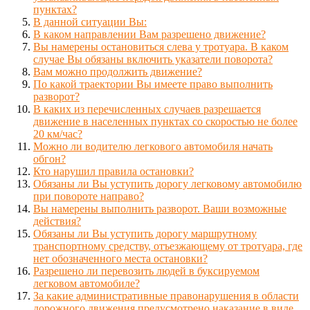
пунктах?
В данной ситуации Вы:
В каком направлении Вам разрешено движение?
Вы намерены остановиться слева у тротуара. В каком
случае Вы обязаны включить указатели поворота?
Вам можно продолжить движение?
По какой траектории Вы имеете право выполнить
разворот?
В каких из перечисленных случаев разрешается
движение в населенных пунктах со скоростью не более
20 км/час?
Можно ли водителю легкового автомобиля начать
обгон?
Кто нарушил правила остановки?
Обязаны ли Вы уступить дорогу легковому автомобилю
при повороте направо?
Вы намерены выполнить разворот. Ваши возможные
действия?
Обязаны ли Вы уступить дорогу маршрутному
транспортному средству, отъезжающему от тротуара, где
нет обозначенного места остановки?
Разрешено ли перевозить людей в буксируемом
легковом автомобиле?
За какие административные правонарушения в области
дорожного движения предусмотрено наказание в виде