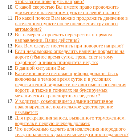
чтобы затем повернуть направо?
С какой скоростью Вы имеете право продолжить
движение в населенном пункте по левой полосе?
По какой полосе Вам можно продолжить движение в
населенном пункте после опережения грузового
автомобиля?
Вы намерены проехать перекресток в прямом
направлении. Ваши действия?
Как Вам следует поступить при повороте направо?
Если невозможно определить наличие покрытия на
дороге (тёмное время суток, грязь, снег и тому
подобное), а знаков приоритета нет, то:
В данной ситуации Вы:
Какие внешние световые приборы должны быть
включены в темное время суток и в условиях
недостаточной видимости независимо от освещения
дороги, а также в тоннелях на буксируемых
механических транспортных средствах?
У водителя, совершившего административное
правонарушение, водительское удостоверение
изымается:
Для прекращения заноса, вызванного торможением,
водитель в первую очередь должен:
Что необходимо сделать для извлечения инородного
тела, попавшего в дыхательные пути пострадавшего?