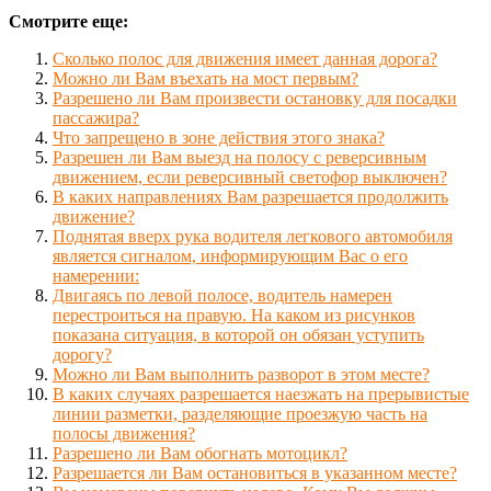
Смотрите еще:
Сколько полос для движения имеет данная дорога?
Можно ли Вам въехать на мост первым?
Разрешено ли Вам произвести остановку для посадки
пассажира?
Что запрещено в зоне действия этого знака?
Разрешен ли Вам выезд на полосу с реверсивным
движением, если реверсивный светофор выключен?
В каких направлениях Вам разрешается продолжить
движение?
Поднятая вверх рука водителя легкового автомобиля
является сигналом, информирующим Вас о его
намерении:
Двигаясь по левой полосе, водитель намерен
перестроиться на правую. На каком из рисунков
показана ситуация, в которой он обязан уступить
дорогу?
Можно ли Вам выполнить разворот в этом месте?
В каких случаях разрешается наезжать на прерывистые
линии разметки, разделяющие проезжую часть на
полосы движения?
Разрешено ли Вам обогнать мотоцикл?
Разрешается ли Вам остановиться в указанном месте?