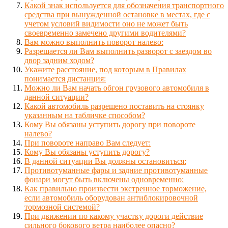
Какой знак используется для обозначения транспортного
средства при вынужденной остановке в местах, где с
учетом условий видимости оно не может быть
своевременно замечено другими водителями?
Вам можно выполнить поворот налево:
Разрешается ли Вам выполнить разворот с заездом во
двор задним ходом?
Укажите расстояние, под которым в Правилах
понимается дистанция:
Можно ли Вам начать обгон грузового автомобиля в
данной ситуации?
Какой автомобиль разрешено поставить на стоянку
указанным на табличке способом?
Кому Вы обязаны уступить дорогу при повороте
налево?
При повороте направо Вам следует:
Кому Вы обязаны уступить дорогу?
В данной ситуации Вы должны остановиться:
Противотуманные фары и задние противотуманные
фонари могут быть включены одновременно:
Как правильно произвести экстренное торможение,
если автомобиль оборудован антиблокировочной
тормозной системой?
При движении по какому участку дороги действие
сильного бокового ветра наиболее опасно?