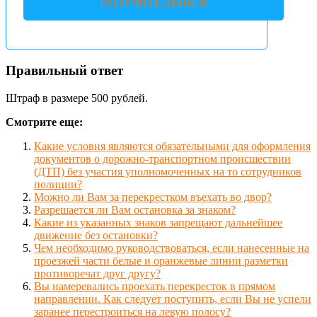
ПОЛУЧИТЬ ДЕНЬГИ
Правильный ответ
Штраф в размере 500 рублей.
Смотрите еще:
Какие условия являются обязательными для оформления
документов о дорожно-транспортном происшествии
(ДТП) без участия уполномоченных на то сотрудников
полиции?
Можно ли Вам за перекрестком въехать во двор?
Разрешается ли Вам остановка за знаком?
Какие из указанных знаков запрещают дальнейшее
движение без остановки?
Чем необходимо руководствоваться, если нанесенные на
проезжей части белые и оранжевые линии разметки
противоречат друг другу?
Вы намеревались проехать перекресток в прямом
направлении. Как следует поступить, если Вы не успели
заранее перестроиться на левую полосу?