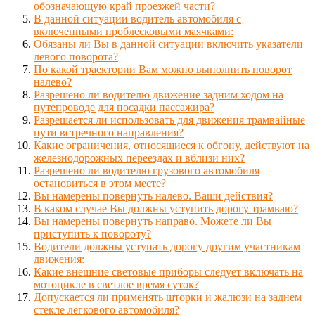
обозначающую край проезжей части?
В данной ситуации водитель автомобиля с
включенными проблесковыми маячками:
Обязаны ли Вы в данной ситуации включить указатели
левого поворота?
По какой траектории Вам можно выполнить поворот
налево?
Разрешено ли водителю движение задним ходом на
путепроводе для посадки пассажира?
Разрешается ли использовать для движения трамвайные
пути встречного направления?
Какие ограничения, относящиеся к обгону, действуют на
железнодорожных переездах и вблизи них?
Разрешено ли водителю грузового автомобиля
остановиться в этом месте?
Вы намерены повернуть налево. Ваши действия?
В каком случае Вы должны уступить дорогу трамваю?
Вы намерены повернуть направо. Можете ли Вы
приступить к повороту?
Водители должны уступать дорогу другим участникам
движения:
Какие внешние световые приборы следует включать на
мотоцикле в светлое время суток?
Допускается ли применять шторки и жалюзи на заднем
стекле легкового автомобиля?