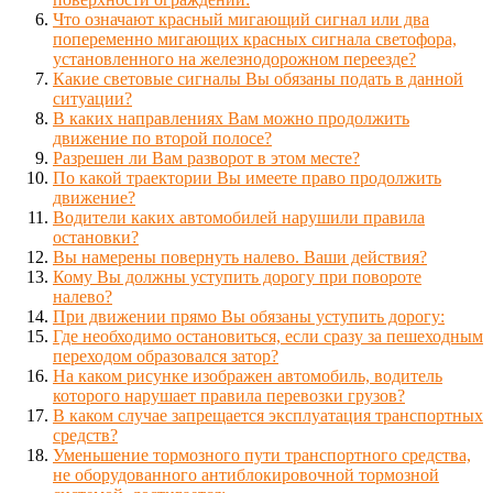
Что означают красный мигающий сигнал или два
попеременно мигающих красных сигнала светофора,
установленного на железнодорожном переезде?
Какие световые сигналы Вы обязаны подать в данной
ситуации?
В каких направлениях Вам можно продолжить
движение по второй полосе?
Разрешен ли Вам разворот в этом месте?
По какой траектории Вы имеете право продолжить
движение?
Водители каких автомобилей нарушили правила
остановки?
Вы намерены повернуть налево. Ваши действия?
Кому Вы должны уступить дорогу при повороте
налево?
При движении прямо Вы обязаны уступить дорогу:
Где необходимо остановиться, если сразу за пешеходным
переходом образовался затор?
На каком рисунке изображен автомобиль, водитель
которого нарушает правила перевозки грузов?
В каком случае запрещается эксплуатация транспортных
средств?
Уменьшение тормозного пути транспортного средства,
не оборудованного антиблокировочной тормозной