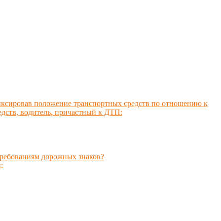
фиксировав положение транспортных средств по отношению к
дств, водитель, причастный к ДТП:
требованиям дорожных знаков?
: