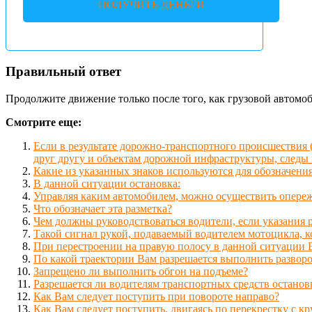
ПОЛУЧИТЬ ДЕНЬГИ
Правильный ответ
Продолжите движение только после того, как грузовой автомо
Смотрите еще:
Если в результате дорожно-транспортного происшествия
друг другу и объектам дорожной инфраструктуры, следы
Какие из указанных знаков используются для обозначени
В данной ситуации остановка:
Управляя каким автомобилем, можно осуществить опере
Что обозначает эта разметка?
Чем должны руководствоваться водители, если указания
Такой сигнал рукой, подаваемый водителем мотоцикла, к
При перестроении на правую полосу в данной ситуации 
По какой траектории Вам разрешается выполнить разворо
Запрещено ли выполнить обгон на подъеме?
Разрешается ли водителям транспортных средств останов
Как Вам следует поступить при повороте направо?
Как Вам следует поступить, двигаясь по перекрестку с 