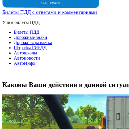
Билеты ПДД с ответами и комментариями
Учим билеты ПДД
Билеты ПДД
Дорожные знаки
Дорожная разметка
Штрафы ГИБДД
Автошколы
Автоновости
АвтоИнфо
Каковы Ваши действия в данной ситуа