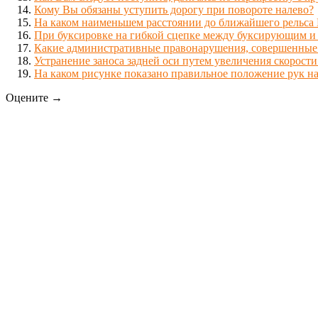
Кому Вы обязаны уступить дорогу при повороте налево?
На каком наименьшем расстоянии до ближайшего рельса
При буксировке на гибкой сцепке между буксирующим и
Какие административные правонарушения, совершенные 
Устранение заноса задней оси путем увеличения скорост
На каком рисунке показано правильное положение рук на
Оцените →