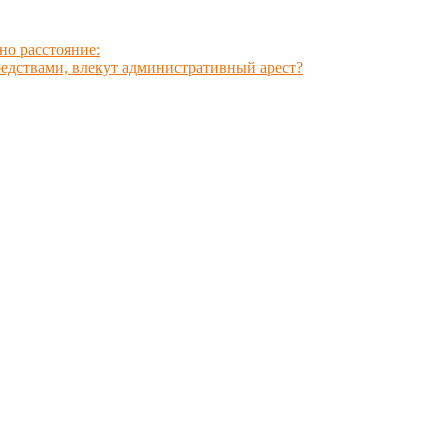
о расстояние:
едствами, влекут административный арест?