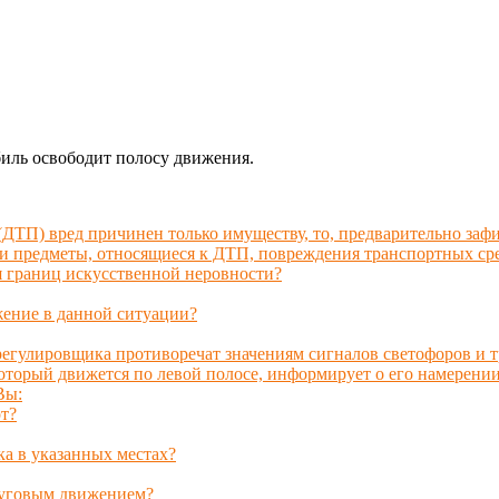
биль освободит полосу движения.
 (ДТП) вред причинен только имуществу, то, предварительно за
 и предметы, относящиеся к ДТП, повреждения транспортных сре
я границ искусственной неровности?
жение в данной ситуации?
 регулировщика противоречат значениям сигналов светофоров и 
оторый движется по левой полосе, информирует о его намерении
Вы:
т?
ка в указанных местах?
круговым движением?