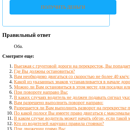
ПОЛУЧИТЬ ДЕНЬГИ
Правильный ответ
Оба.
Смотрите еще:
Выезжая с грунтовой дороги на перекресток, Вы попадает
Где Вы должны остановиться?
Вам необходимо двигаться со скоростью не более 40 км/ч:
Какой из указанных знаков устанавливается в начале до
Можно ли Вам остановиться в этом месте для посадки и
При повороте направо Вы:
В каких случаях водитель не должен подавать сигнал ука
Вам разрешено выполнить поворот направо:
Разрешается ли Вам выполнить разворот на перекрестке 
По какой полосе Вы имеете право двигаться с максимал
В каком случае водитель может начать обгон, если такой
Кто из водителей нарушил правила стоянки?
При движении прямо Вы: