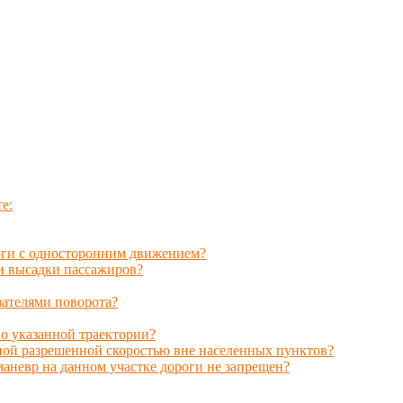
е:
роги с односторонним движением?
ли высадки пассажиров?
зателями поворота?
по указанной траектории?
ьной разрешенной скоростью вне населенных пунктов?
 маневр на данном участке дороги не запрещен?