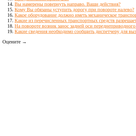
Вы намерены повернуть направо. Ваши действия?
Кому Вы обязаны уступить дорогу при повороте налево?
Какое оборудование должно иметь механическое транспо
Какие из перечисленных транспортных средств разрешает
На повороте возник занос задней оси переднеприводного
Какие сведения необходимо сообщить диспетчеру для в
Оцените →