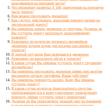
находящимся на проезжей части?
Что обозначает разметка А 100, нанесенная на проезжую
часть дороги?
Вам можно продолжить движение:
Как следует действовать, выполняя поворот налево на
двухполосной дороге?
Вы намерены начать движение от тротуара. Должны ли
Вы уступить дорогу мотоциклу, выполняющему
разворот?
Разрешено ли водителю легкового автомобиля
движение задним ходом для посадки пассажира в
тоннеле?
В данной ситуации Вам разрешается движение:
Разрешено ли выполнить обгон в тоннеле?
В каком случае Вы обязаны уступить дорогу грузовому
автомобилю?
Вы намерены продолжить движение прямо при желтом
мигающем сигнале светофора. Ваши действия?
Вы намерены повернуть налево. Кому Вы обязаны
уступить дорогу?
В каком случае водитель транспортного средства,
приближающегося к нерегулируемому пешеходному
переходу, обязан уступить дорогу пешеходам?
Должны ли Вы переключить дальний свет на ближний,
если водитель встречного транспортного средства