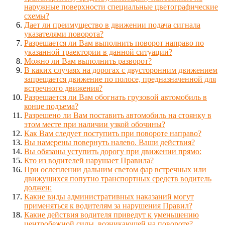
наружные поверхности специальные цветографические
схемы?
Дает ли преимущество в движении подача сигнала
указателями поворота?
Разрешается ли Вам выполнить поворот направо по
указанной траектории в данной ситуации?
Можно ли Вам выполнить разворот?
В каких случаях на дорогах с двусторонним движением
запрещается движение по полосе, предназначенной для
встречного движения?
Разрешается ли Вам обогнать грузовой автомобиль в
конце подъема?
Разрешено ли Вам поставить автомобиль на стоянку в
этом месте при наличии узкой обочины?
Как Вам следует поступить при повороте направо?
Вы намерены повернуть налево. Ваши действия?
Вы обязаны уступить дорогу при движении прямо:
Кто из водителей нарушает Правила?
При ослеплении дальним светом фар встречных или
движущихся попутно транспортных средств водитель
должен:
Какие виды административных наказаний могут
применяться к водителям за нарушения Правил?
Какие действия водителя приведут к уменьшению
центробежной силы, возникающей на повороте?