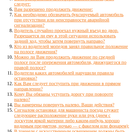
следует:
Вам разрешено продолжить движение:
Как необходимо обозначить буксируемый автомобиль
при отсутствии или неисправности аварийной
сигнализации?
Водитель случайно проехал нужный въезд во двор.
Разрешается ли ему в этой ситуации использовать
задний ход, чтобы затем повернуть направо?
Кто из водителей мопедов занял правильное положение
на полосе движения?
Можно ли Вам продолжить движение по средней
полосе после опережения автомобиля, движущегося по
правой полосе?
Водители каких автомобилей нарушили правила
остановки?
Как Вам следует поступить при движении в прямом
направлении?
Кому Вы обязаны уступить дорогу при повороте
налево?
Вы намерены повернуть налево. Ваши действия?
Сигналом остановки для машиниста поезда служит
следующее расположение руки или рук (днем с
лоскутом яркой материи либо каким-нибудь хорошо
видимым предметом, ночью — с факелом или фонарем):
В тоннеле с искусственным освещением должны быть