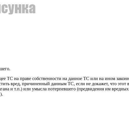
шего.
ющее ТС на праве собственности на данное ТС или на ином зако
местить вред, причиненный данным ТС, если не докажет, что это
гана и т.п.) или умысла потерпевшего (предвидения им вредны
).