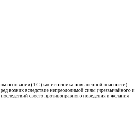
нном основании) ТС (как источника повышенной опасности)
т вред возник вследствие непреодолимой силы (чрезвычайного и
х последствий своего противоправного поведения и желания