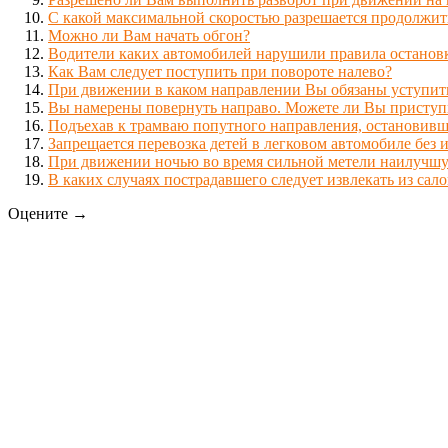
С какой максимальной скоростью разрешается продолжит
Можно ли Вам начать обгон?
Водители каких автомобилей нарушили правила останов
Как Вам следует поступить при повороте налево?
При движении в каком направлении Вы обязаны уступит
Вы намерены повернуть направо. Можете ли Вы приступ
Подъехав к трамваю попутного направления, остановивш
Запрещается перевозка детей в легковом автомобиле без
При движении ночью во время сильной метели наилучшу
В каких случаях пострадавшего следует извлекать из сал
Оцените →