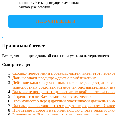
воспользуйтесь преимуществами онлайн-
займов уже сегодня!
ПОЛУЧИТЬ ДЕНЬГИ
Правильный ответ
Вследствие непреодолимой силы или умысла потерпевшего.
Смотрите еще:
Сколько пересечений проезжих частей имеет этот перекр
Данные знаки предупреждают о приближении:
Действие каких из указанных знаков не распространяется
транспортных средствах установлен опознавательный зн
Вы можете продолжить движение по крайней левой поло
Разрешается ли Вам остановка в этом месте?
Преимущество перед другими участниками движения име
Вы намерены остановиться сразу за перекрестком. В како
При съезде с дороги на прилегающую справа территорию
Разрешено ли Вам выполнить разворот при движении на