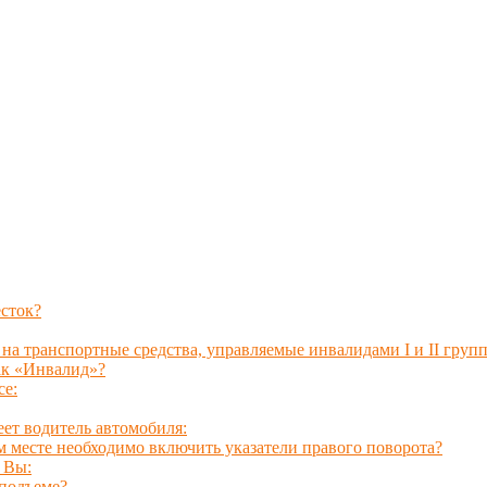
есток?
 на транспортные средства, управляемые инвалидами I и II груп
ак «Инвалид»?
се:
ет водитель автомобиля:
м месте необходимо включить указатели правого поворота?
 Вы:
 подъеме?