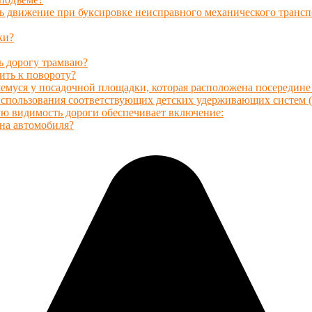
ь движение при буксировке неисправного механического трансп
ки?
ь дорогу трамваю?
ить к повороту?
емуся у посадочной площадки, которая расположена посередине 
 использования соответствующих детских удерживающих систем (
ю видимость дороги обеспечивает включение:
она автомобиля?