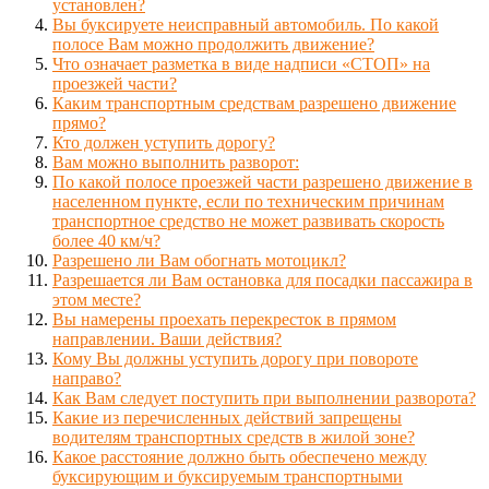
установлен?
Вы буксируете неисправный автомобиль. По какой
полосе Вам можно продолжить движение?
Что означает разметка в виде надписи «СТОП» на
проезжей части?
Каким транспортным средствам разрешено движение
прямо?
Кто должен уступить дорогу?
Вам можно выполнить разворот:
По какой полосе проезжей части разрешено движение в
населенном пункте, если по техническим причинам
транспортное средство не может развивать скорость
более 40 км/ч?
Разрешено ли Вам обогнать мотоцикл?
Разрешается ли Вам остановка для посадки пассажира в
этом месте?
Вы намерены проехать перекресток в прямом
направлении. Ваши действия?
Кому Вы должны уступить дорогу при повороте
направо?
Как Вам следует поступить при выполнении разворота?
Какие из перечисленных действий запрещены
водителям транспортных средств в жилой зоне?
Какое расстояние должно быть обеспечено между
буксирующим и буксируемым транспортными