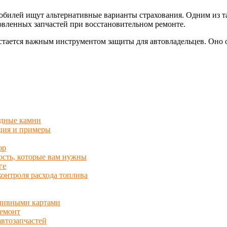
обилей ищут альтернативные варианты страхования. Одним из 
вленных запчастей при восстановительном ремонте.
стается важным инструментом защиты для автовладельцев. Оно о
одные камни
кция и примеры
ор
сть, которые вам нужны
ге
онтроля расхода топлива
пливными картами
емонт
втозапчастей