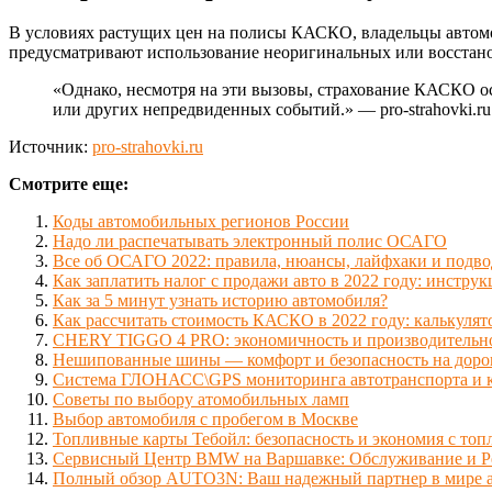
В условиях растущих цен на полисы КАСКО, владельцы автом
предусматривают использование неоригинальных или восстано
«Однако, несмотря на эти вызовы, страхование КАСКО о
или других непредвиденных событий.» — pro-strahovki.ru
Источник:
pro-strahovki.ru
Смотрите еще:
Коды автомобильных регионов России
Надо ли распечатывать электронный полис ОСАГО
Все об ОСАГО 2022: правила, нюансы, лайфхаки и подв
Как заплатить налог с продажи авто в 2022 году: инстру
Как за 5 минут узнать историю автомобиля?
Как рассчитать стоимость КАСКО в 2022 году: калькулят
CHERY TIGGO 4 PRO: экономичность и производительно
Нешипованные шины — комфорт и безопасность на доро
Система ГЛОНАСС\GPS мониторинга автотранспорта и к
Советы по выбору атомобильных ламп
Выбор автомобиля с пробегом в Москве
Топливные карты Тебойл: безопасность и экономия с то
Сервисный Центр BMW на Варшавке: Обслуживание и Р
Полный обзор AUTO3N: Ваш надежный партнер в мире а