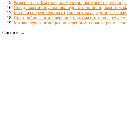
Разрешен ли Вам въезд на железнодорожный переезд в д
При движении в условиях недостаточной видимости мож
Какие из перечисленных транспортных средств разрешает
При приближении к вершине подъема в темное время сут
Какова первая помощь при черепно-мозговой травме, со
Оцените →