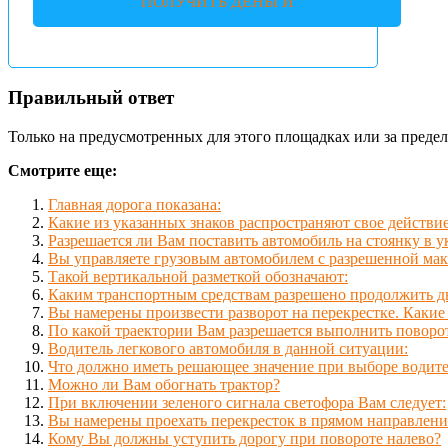
ПОЛУЧИТЬ ДЕНЬГИ
Правильный ответ
Только на предусмотренных для этого площадках или за предел
Смотрите еще:
Главная дорога показана:
Какие из указанных знаков распространяют свое действие
Разрешается ли Вам поставить автомобиль на стоянку в у
Вы управляете грузовым автомобилем с разрешенной мак
Такой вертикальной разметкой обозначают:
Каким транспортным средствам разрешено продолжить 
Вы намерены произвести разворот на перекрестке. Какие
По какой траектории Вам разрешается выполнить поворо
Водитель легкового автомобиля в данной ситуации:
Что должно иметь решающее значение при выборе водите
Можно ли Вам обогнать трактор?
При включении зеленого сигнала светофора Вам следует:
Вы намерены проехать перекресток в прямом направлени
Кому Вы должны уступить дорогу при повороте налево?