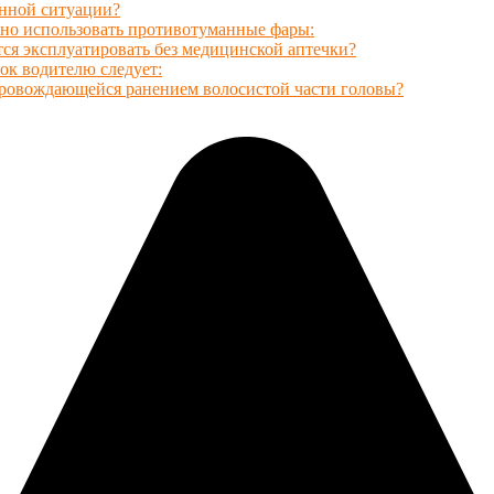
анной ситуации?
но использовать противотуманные фары:
ся эксплуатировать без медицинской аптечки?
ок водителю следует:
провождающейся ранением волосистой части головы?