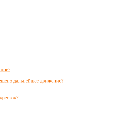
жное?
решено дальнейшее движение?
кресток?