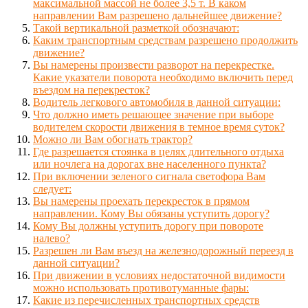
максимальной массой не более 3,5 т. В каком
направлении Вам разрешено дальнейшее движение?
Такой вертикальной разметкой обозначают:
Каким транспортным средствам разрешено продолжить
движение?
Вы намерены произвести разворот на перекрестке.
Какие указатели поворота необходимо включить перед
въездом на перекресток?
Водитель легкового автомобиля в данной ситуации:
Что должно иметь решающее значение при выборе
водителем скорости движения в темное время суток?
Можно ли Вам обогнать трактор?
Где разрешается стоянка в целях длительного отдыха
или ночлега на дорогах вне населенного пункта?
При включении зеленого сигнала светофора Вам
следует:
Вы намерены проехать перекресток в прямом
направлении. Кому Вы обязаны уступить дорогу?
Кому Вы должны уступить дорогу при повороте
налево?
Разрешен ли Вам въезд на железнодорожный переезд в
данной ситуации?
При движении в условиях недостаточной видимости
можно использовать противотуманные фары:
Какие из перечисленных транспортных средств