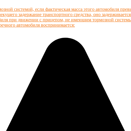
озной системой, если фактическая масса этого автомобиля пре
кущего задержание транспортного средства, оно задерживается
обиля при движении с прицепом, не имеющим тормозной систем
тречного автомобиля воспринимается: