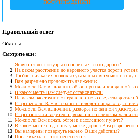
ПОЛУЧИТЬ ДЕНЬГИ
Правильный ответ
Обязаны.
Смотрите еще:
Являются ли тротуары и обочины частью дороги?
На каком расстоянии до неровного участка дороги устана
Требования каких знаков из указанных вступают в силу н
Вам разрешено продолжить движение:
Можно ли Вам выполнить обгон при наличии данной раз
В каком месте Вам следует остановиться?
На каком расстоянии от транспортного средства должен 
Разрешено ли Вам выполнить поворот направо в данной 
Можно ли Вам выполнить разворот по данной траектори
Разрешается ли водителю движение со слишком малой ск
Можно ли Вам начать обгон в населенном пункте?
В каком месте на данном участке дороги Вам разрешено 
Вы намерены повернуть налево. Ваши действия?
После въезда на этот перекресток: