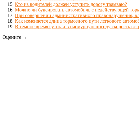
Кто из водителей должен уступить дорогу трамваю?
Можно ли буксировать автомобиль с недействующей торм
При совершении административного правонарушения, вле
Как изменяется длина тормозного пути легкового автом
В темное время суток и в пасмурную погоду скорость вс
Оцените →