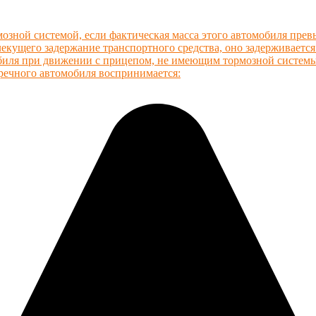
озной системой, если фактическая масса этого автомобиля пре
кущего задержание транспортного средства, оно задерживается
обиля при движении с прицепом, не имеющим тормозной систем
тречного автомобиля воспринимается: