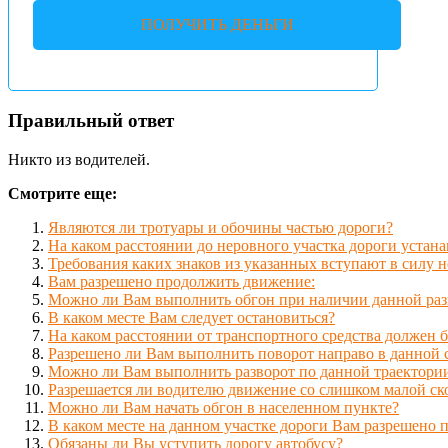
ПОЛУЧИТЬ ДЕНЬГИ
Правильный ответ
Никто из водителей.
Смотрите еще:
Являются ли тротуары и обочины частью дороги?
На каком расстоянии до неровного участка дороги устана
Требования каких знаков из указанных вступают в силу н
Вам разрешено продолжить движение:
Можно ли Вам выполнить обгон при наличии данной раз
В каком месте Вам следует остановиться?
На каком расстоянии от транспортного средства должен 
Разрешено ли Вам выполнить поворот направо в данной 
Можно ли Вам выполнить разворот по данной траектори
Разрешается ли водителю движение со слишком малой ск
Можно ли Вам начать обгон в населенном пункте?
В каком месте на данном участке дороги Вам разрешено 
Обязаны ли Вы уступить дорогу автобусу?