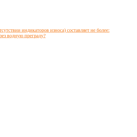
сутствии индикаторов износа) составляет не более:
ерез водную преграду?