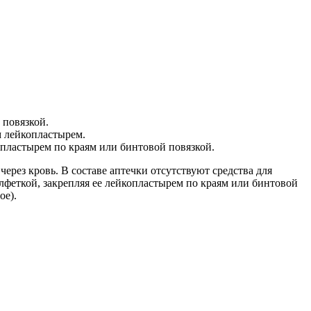
 повязкой.
м лейкопластырем.
опластырем по краям или бинтовой повязкой.
рез кровь. В составе аптечки отсутствуют средства для
лфеткой, закрепляя ее лейкопластырем по краям или бинтовой
ое).