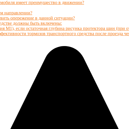
омобиля имеет преимущество в движении?
ом направлении?
вить опережение в данной ситуации?
редстве должны быть включены:
ия М1), если остаточная глубина рисунка протектора шин (при от
ффективности тормозов транспортного средства после проезда ч