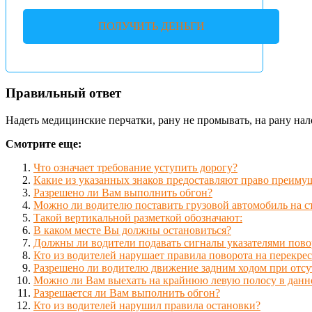
ПОЛУЧИТЬ ДЕНЬГИ
Правильный ответ
Надеть медицинские перчатки, рану не промывать, на рану нал
Смотрите еще:
Что означает требование уступить дорогу?
Какие из указанных знаков предоставляют право преиму
Разрешено ли Вам выполнить обгон?
Можно ли водителю поставить грузовой автомобиль на с
Такой вертикальной разметкой обозначают:
В каком месте Вы должны остановиться?
Должны ли водители подавать сигналы указателями пово
Кто из водителей нарушает правила поворота на перекрес
Разрешено ли водителю движение задним ходом при отсу
Можно ли Вам выехать на крайнюю левую полосу в данн
Разрешается ли Вам выполнить обгон?
Кто из водителей нарушил правила остановки?