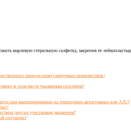
ожить марлевую стерильную салфетку, закрепив ее лейкопластыр
щественного проезда нерегулируемых перекрестков?
тоянку в этом месте указанным способом?
рота при маневрировании на территории автостоянки или АЗС?
тке?
тствии других участников движения?
ой ситуации?