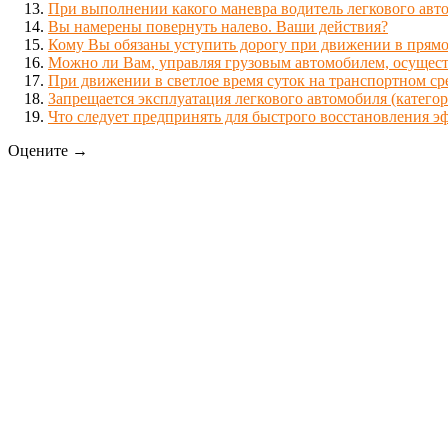
При выполнении какого маневра водитель легкового авт
Вы намерены повернуть налево. Ваши действия?
Кому Вы обязаны уступить дорогу при движении в прям
Можно ли Вам, управляя грузовым автомобилем, осущест
При движении в светлое время суток на транспортном с
Запрещается эксплуатация легкового автомобиля (категор
Что следует предпринять для быстрого восстановления э
Оцените →