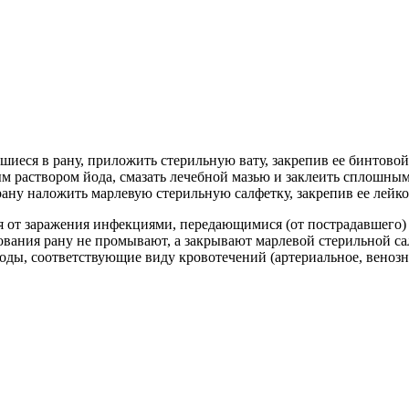
шиеся в рану, приложить стерильную вату, закрепив ее бинтовой
м раствором йода, смазать лечебной мазью и заклеить сплошны
 рану наложить марлевую стерильную салфетку, закрепив ее лейк
 от заражения инфекциями, передающимися (от пострадавшего) че
вания рану не промывают, а закрывают марлевой стерильной са
оды, соответствующие виду кровотечений (артериальное, венозн