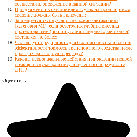
осуществить опережение в данной ситуации?
При движении в светлое время суток на транспортном
средстве должны быть включены:
Запрещается эксплуатация легкового автомобиля
(категория М1), если остаточная глубина рисунка
протектора шин (при отсутствии индикаторов износа)
составляет не более:
Что следует предпринять для быстрого восстановления
эффективности тормозов транспортного средства после
проезда через водную преграду?
Каковы первоначальные действия при оказании первой
помощи в случае ранения, полученного в результате
ДТП?
Оцените →