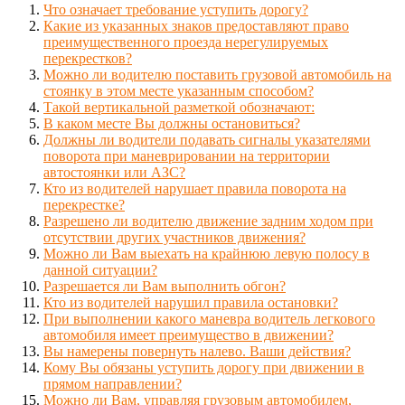
Что означает требование уступить дорогу?
Какие из указанных знаков предоставляют право
преимущественного проезда нерегулируемых
перекрестков?
Можно ли водителю поставить грузовой автомобиль на
стоянку в этом месте указанным способом?
Такой вертикальной разметкой обозначают:
В каком месте Вы должны остановиться?
Должны ли водители подавать сигналы указателями
поворота при маневрировании на территории
автостоянки или АЗС?
Кто из водителей нарушает правила поворота на
перекрестке?
Разрешено ли водителю движение задним ходом при
отсутствии других участников движения?
Можно ли Вам выехать на крайнюю левую полосу в
данной ситуации?
Разрешается ли Вам выполнить обгон?
Кто из водителей нарушил правила остановки?
При выполнении какого маневра водитель легкового
автомобиля имеет преимущество в движении?
Вы намерены повернуть налево. Ваши действия?
Кому Вы обязаны уступить дорогу при движении в
прямом направлении?
Можно ли Вам, управляя грузовым автомобилем,