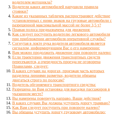
водителем мотоцикла?
Водители каких автомобилей нарушили правила
стоянки?
Какие из указанных табличек распространяют действие
установленных с ними знаков на грузовые автомобили с
разрешенной максимальной массой не более 3,5 т?
Правая полоса предназначена для движения:
Как следует поступить водителю легкового автомобиля
при приближении автомобиля оперативной службы?
Согнутая в локте рука водителя автомобиля является
сигналом, информирующим Вас о его намерении:
Вам можно продолжить движение при повороте налево:
Если траектории движения транспортных средств
пересекаются, а очередность проезда не оговорена
Правилами, следует:
В каких случаях на дорогах, проезжая часть которых
разделена линиями разметки, водители обязаны
двигаться строго по полосам?
Водитель обгоняемого транспортного средства:
Разрешена ли Вам остановка для высадки пассажиров в
указанном месте?
Вы намерены повернуть направо. Ваши действия?
В каких случаях Вы должны уступить дорогу трамваю?
Как Вам следует поступить при повороте налево?
Вы обязаны уступить дорогу грузовому автомобилю: