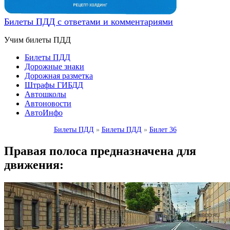
Билеты ПДД с ответами и комментариями
Учим билеты ПДД
Билеты ПДД
Дорожные знаки
Дорожная разметка
Штрафы ГИБДД
Автошколы
Автоновости
АвтоИнфо
Билеты ПДД
»
Билеты ПДД
»
Билет 36
Правая полоса предназначена для
движения: