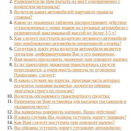
Разрешается ли Вам въехать на мост одновременно с
водителем мотоцикла?
Водители каких автомобилей нарушили правила
стоянки?
Какие из указанных табличек распространяют действие
установленных с ними знаков на грузовые автомобили с
разрешенной максимальной массой не более 3,5 т?
Как следует поступить водителю легкового автомобиля
при приближении автомобиля оперативной службы?
Согнутая в локте рука водителя автомобиля является
сигналом, информирующим Вас о его намерении:
Вам можно продолжить движение при повороте налево:
Если траектории движения транспортных средств
пересекаются, а очередность проезда не оговорена
Правилами, следует:
В каких случаях на дорогах, проезжая часть которых
разделена линиями разметки, водители обязаны
двигаться строго по полосам?
Водитель обгоняемого транспортного средства:
Разрешена ли Вам остановка для высадки пассажиров в
указанном месте?
Вы намерены повернуть направо. Ваши действия?
В каких случаях Вы должны уступить дорогу трамваю?
Как Вам следует поступить при повороте налево?
Вы обязаны уступить дорогу грузовому автомобилю: