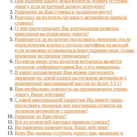
При наличии какого знака водитель должен уступить
дорогу, если встречный разъезд затруднен?
Разрешена ли Вам стоянка в указанном месте?
Нарушил ли водитель грузового автомобиля правила
стоянки?
О чем предупреждает Вас вертикальная разметка,
нанесенная на ограждение дороги?
Разрешается ли водителю продолжить движение после
переключения зеленого сигнала светофора на желтый,
если возможно остановиться перед перекрестком, только
применив экстренное торможение?
Поднятая вверх рука водителя мотоцикла является
сигналом, информирующим Вас о его намерении:
В каких направлениях Вам можно продолжить
движение по левой полосе на грузовом автомобиле с
разрешенной максимальной массой не более 3,5 т?
Вам необходимо повернуть на примыкающую справа
дорогу. Ваши действия?
С какой максимальной скоростью Вы имеете право
продолжить движение вне населенных пунктов на
легковом автомобиле с прицепом?
Разрешен ли Вам обгон?
Кто из водителей нарушил правила стоянки?
Вы намерены развернуться. Ваши действия?
Кому Вы должны уступить дорогу при движении в