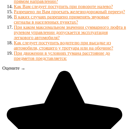
прямом направлении?
Как Вам следует поступить при повороте налево?
Разрешено ли Вам проехать железнодорожный переезд?
В каких случаях разрешено применять звуковые
сигналы в населенных пунктах?
При каком максимальном значении суммарного люфта в
рулевом управлении допускается эксплуатация
легкового автомобиля?
Как следует поступить водителю при высадке из
автомобиля, стоящего у тротуара или на обочине?
При движении в условиях тумана расстояние до
предметов представляется:
Оцените →