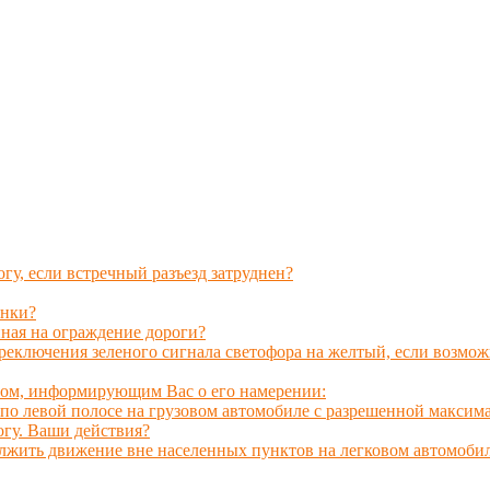
гу, если встречный разъезд затруднен?
янки?
нная на ограждение дороги?
еключения зеленого сигнала светофора на желтый, если возмож
алом, информирующим Вас о его намерении:
 левой полосе на грузовом автомобиле с разрешенной максимал
гу. Ваши действия?
лжить движение вне населенных пунктов на легковом автомоби