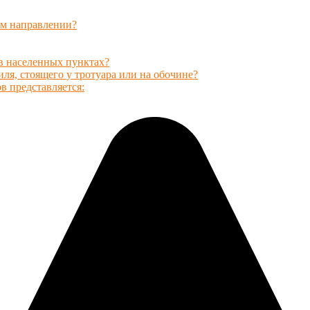
ом направлении?
в населенных пунктах?
ля, стоящего у тротуара или на обочине?
в представляется: