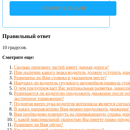
ПОЛУЧИТЬ ДЕНЬГИ
Правильный ответ
10 градусов.
Смотрите еще:
Сколько проезжих частей имеет данная дорога?
При наличии какого знака водитель должен уступить доро
Разрешена ли Вам стоянка в указанном месте?
Нарушил ли водитель грузового автомобиля правила сто
О чем предупреждает Вас вертикальная разметка, нанесе
Разрешается ли водителю продолжить движение после пер
экстренное торможение?
Поднятая вверх рука водителя мотоцикла является сигн
В каких направлениях Вам можно продолжить движение по
Вам необходимо повернуть на примыкающую справа доро
С какой максимальной скоростью Вы имеете право продо
Разрешен ли Вам обгон?
Кто из водителей нарушил правила стоянки?