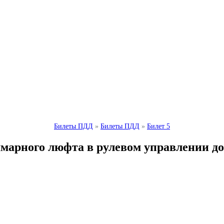
Билеты ПДД
»
Билеты ПДД
»
Билет 5
арного люфта в рулевом управлении доп