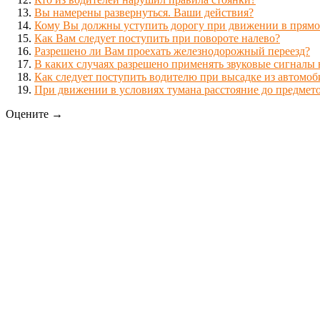
Вы намерены развернуться. Ваши действия?
Кому Вы должны уступить дорогу при движении в прям
Как Вам следует поступить при повороте налево?
Разрешено ли Вам проехать железнодорожный переезд?
В каких случаях разрешено применять звуковые сигналы 
Как следует поступить водителю при высадке из автомоби
При движении в условиях тумана расстояние до предмето
Оцените →