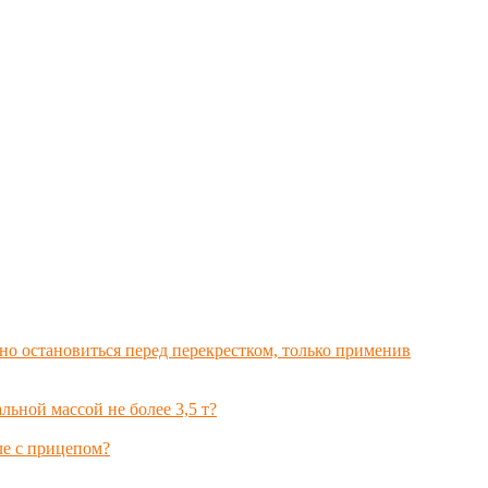
но остановиться перед перекрестком, только применив
ьной массой не более 3,5 т?
ле с прицепом?