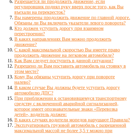
Разрешается ли продолжить движение, если
регулировщик поднял руку вверх после того, как Вы
въехали на перекресток?
Вы намерены продолжить движение по главной дороге.
Обязаны ли Вы включить указатели левого поворота?
Кто должен уступить дорогу при взаимном
перестроении?
В каких направлениях Вам можно продолжить
движение?
С какой максимальной скоростью Вы имеете право
продолжить движение на легковом автомобиле?
Как Вам следует поступить в данной ситуации?
Разрешено ли Вам поставить автомобиль на стоянку в
этом месте?
Кому Вы обязаны уступить дорогу при повороте
налево?
В каком случае Вы должны будете уступить дорогу
автомобилю ДПС?
При приближении к остановившемуся транспортному
средству с включенной аварийной сигнализацией,
которое имеет опознавательные знаки «Перевозка
детей», водитель должен:
В каких случаях водители мопедов нарушают Правила?
Эксплуатировать грузовой автомобиль с разрешенной
максимальной массой не более 3,5 т можно при