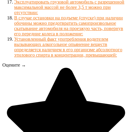
Эксплуатировать грузовой автомобиль с разрешенной
максимальной массой не более 3,5 т можно при
отсутствии:
В случае остановки на подъеме (спуске) при наличии
обочины можно предотвратить самопроизвольное
скатывание автомобиля на проезжую часть, повернув
его передние колеса в положение:
Установленный факт употребления водителем
вызывающих алкогольное опьянение веществ
определяется наличием в его организме абсолютного
этилового спирта в концентрации, превышающей:
Оцените →