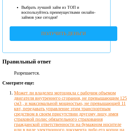
Выбрать лучший займ из ТОП и
воспользуйтесь преимуществами онлайн-
займов уже сегодня!
ПОЛУЧИТЬ ДЕНЬГИ
Правильный ответ
Разрешается.
Смотрите еще:
Может ли владелец мотоцикла с рабочим объемом
двигателя внутреннего сгорания, не превышающим 125
см3 , и максимальной мощностью, не превышающей 11
квт, передавать управление этим транспортным
средством в своем присутствии другому лицу, имея
страховой полис обязательного страхования
гражданской ответственности на бумажном носителе
или в виде электронного документа либо его копии на