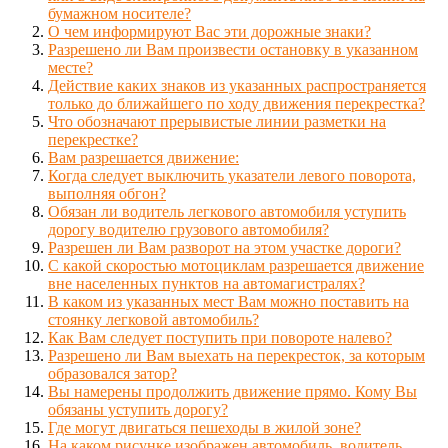
бумажном носителе?
О чем информируют Вас эти дорожные знаки?
Разрешено ли Вам произвести остановку в указанном
месте?
Действие каких знаков из указанных распространяется
только до ближайшего по ходу движения перекрестка?
Что обозначают прерывистые линии разметки на
перекрестке?
Вам разрешается движение:
Когда следует выключить указатели левого поворота,
выполняя обгон?
Обязан ли водитель легкового автомобиля уступить
дорогу водителю грузового автомобиля?
Разрешен ли Вам разворот на этом участке дороги?
С какой скоростью мотоциклам разрешается движение
вне населенных пунктов на автомагистралях?
В каком из указанных мест Вам можно поставить на
стоянку легковой автомобиль?
Как Вам следует поступить при повороте налево?
Разрешено ли Вам выехать на перекресток, за которым
образовался затор?
Вы намерены продолжить движение прямо. Кому Вы
обязаны уступить дорогу?
Где могут двигаться пешеходы в жилой зоне?
На каком рисунке изображен автомобиль, водитель