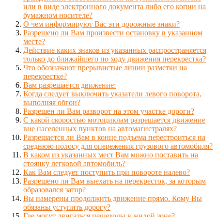
или в виде электронного документа либо его копии на
бумажном носителе?
О чем информируют Вас эти дорожные знаки?
Разрешено ли Вам произвести остановку в указанном
месте?
Действие каких знаков из указанных распространяется
только до ближайшего по ходу движения перекрестка?
Что обозначают прерывистые линии разметки на
перекрестке?
Вам разрешается движение:
Когда следует выключить указатели левого поворота,
выполняя обгон?
Разрешен ли Вам разворот на этом участке дороги?
С какой скоростью мотоциклам разрешается движение
вне населенных пунктов на автомагистралях?
Разрешается ли Вам в конце подъема перестроиться на
среднюю полосу для опережения грузового автомобиля?
В каком из указанных мест Вам можно поставить на
стоянку легковой автомобиль?
Как Вам следует поступить при повороте налево?
Разрешено ли Вам выехать на перекресток, за которым
образовался затор?
Вы намерены продолжить движение прямо. Кому Вы
обязаны уступить дорогу?
Где могут двигаться пешеходы в жилой зоне?