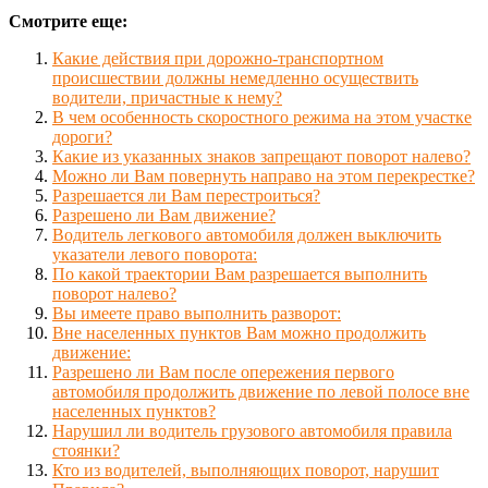
Смотрите еще:
Какие действия при дорожно-транспортном
происшествии должны немедленно осуществить
водители, причастные к нему?
В чем особенность скоростного режима на этом участке
дороги?
Какие из указанных знаков запрещают поворот налево?
Можно ли Вам повернуть направо на этом перекрестке?
Разрешается ли Вам перестроиться?
Разрешено ли Вам движение?
Водитель легкового автомобиля должен выключить
указатели левого поворота:
По какой траектории Вам разрешается выполнить
поворот налево?
Вы имеете право выполнить разворот:
Вне населенных пунктов Вам можно продолжить
движение:
Разрешено ли Вам после опережения первого
автомобиля продолжить движение по левой полосе вне
населенных пунктов?
Нарушил ли водитель грузового автомобиля правила
стоянки?
Кто из водителей, выполняющих поворот, нарушит