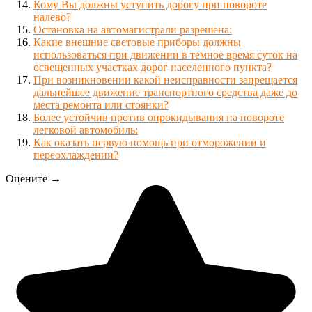
Кому Вы должны уступить дорогу при повороте
налево?
Остановка на автомагистрали разрешена:
Какие внешние световые приборы должны
использоваться при движении в темное время суток на
освещенных участках дорог населенного пункта?
При возникновении какой неисправности запрещается
дальнейшее движение транспортного средства даже до
места ремонта или стоянки?
Более устойчив против опрокидывания на повороте
легковой автомобиль:
Как оказать первую помощь при отморожении и
переохлаждении?
Оцените →