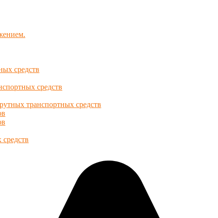
ижением.
ных средств
анспортных средств
ршрутных транспортных средств
ов
ов
 средств