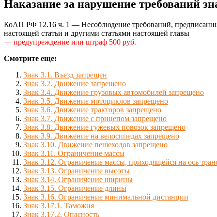
Наказание за нарушение требований зн
КоАП РФ 12.16 ч. 1 — Несоблюдение требований, предписанны
настоящей статьи и другими статьями настоящей главы
— предупреждение или штраф 500 руб.
Смотрите еще:
Знак 3.1. Въезд запрещен
Знак 3.2. Движение запрещено
Знак 3.4. Движение грузовых автомобилей запрещено
Знак 3.5. Движение мотоциклов запрещено
Знак 3.6. Движение тракторов запрещено
Знак 3.7. Движение с прицепом запрещено
Знак 3.8. Движение гужевых повозок запрещено
Знак 3.9. Движение на велосипедах запрещено
Знак 3.10. Движение пешеходов запрещено
Знак 3.11. Ограничение массы
Знак 3.12. Ограничение массы, приходящейся на ось тран
Знак 3.13. Ограничение высоты
Знак 3.14. Ограничение ширины
Знак 3.15. Ограничение длины
Знак 3.16. Ограничение минимальной дистанции
Знак 3.17.1. Таможня
Знак 3.17.2. Опасность