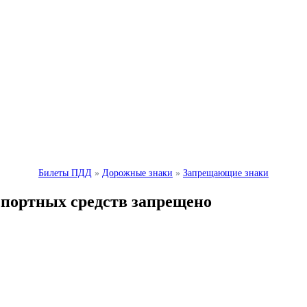
Билеты ПДД
»
Дорожные знаки
»
Запрещающие знаки
спортных средств запрещено