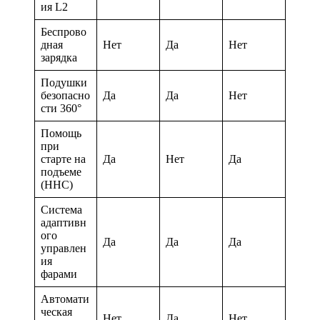
ия L2
Беспрово
дная
Нет
Да
Нет
зарядка
Подушки
безопасно
Да
Да
Нет
сти 360°
Помощь
при
старте на
Да
Нет
Да
подъеме
(HHC)
Система
адаптивн
ого
Да
Да
Да
управлен
ия
фарами
Автомати
ческая
Нет
Да
Нет