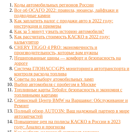
Коды автомобильных регионов России
Все об ОСАГО 2022: правила, нюансы, лайфхаки и
подводные камни
Как заплатить налог с продажи авто в 2022 году:
инструкция и примеры
Как за 5 минут узнать историю автомобиля?
Как рассчитать стоимость КАСКО в 2022 году:
калькулятор
CHERY TIGGO 4 PRO: экономичность и
производительность, которые вам нужны
Нешипованные шины — комфорт и безопасность на
дороге
Система ГЛОНАСС\GPS мониторинга автотранспорта и
контроля расхода топлива
Советы по выбору атомобильных ламп
Выбор автомобиля с пробегом в Москве
Топливные карты Тебойл: безопасность и экономия с
топливными картами
Сервисный Центр BMW на Варшавке: Обслуживание и
Ремонт
Полный обзор AUTO3N: Ваш надежный партнер в мире
автозапчастей
Повышение цен на полисы КАСКО в России в 2023
году: Анализ и прогнозы