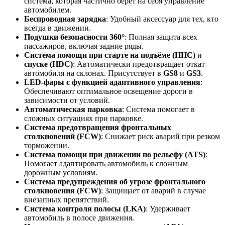
система, которая частично берет на себя управление
автомобилем.
Беспроводная зарядка
: Удобный аксессуар для тех, кто
всегда в движении.
Подушки безопасности 360°
: Полная защита всех
пассажиров, включая задние ряды.
Система помощи при старте на подъёме (HHC)
и
спуске (HDC)
: Автоматически предотвращает откат
автомобиля на склонах. Присутствует в
GS8
и
GS3
.
LED-фары с функцией адаптивного управления
:
Обеспечивают оптимальное освещение дороги в
зависимости от условий.
Автоматическая парковка
: Система помогает в
сложных ситуациях при парковке.
Система предотвращения фронтальных
столкновений (FCW)
: Снижает риск аварий при резком
торможении.
Система помощи при движении по рельефу (ATS)
:
Помогает адаптировать автомобиль к сложным
дорожным условиям.
Система предупреждения об угрозе фронтального
столкновения (FCW)
: Защищает от аварий в случае
внезапных препятствий.
Система контроля полосы (LKA)
: Удерживает
автомобиль в полосе движения.