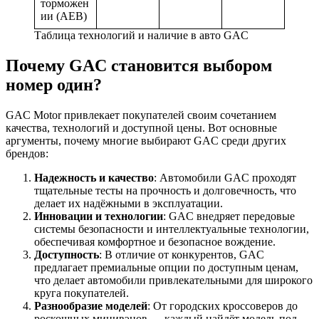
торможен
ии (AEB)
Таблица технологий и наличие в авто GAC
Почему GAC становится выбором
номер один?
GAC Motor привлекает покупателей своим сочетанием
качества, технологий и доступной цены. Вот основные
аргументы, почему многие выбирают GAC среди других
брендов:
Надежность и качество
: Автомобили GAC проходят
тщательные тесты на прочность и долговечность, что
делает их надёжными в эксплуатации.
Инновации и технологии
: GAC внедряет передовые
системы безопасности и интеллектуальные технологии,
обеспечивая комфортное и безопасное вождение.
Доступность
: В отличие от конкурентов, GAC
предлагает премиальные опции по доступным ценам,
что делает автомобили привлекательными для широкого
круга покупателей.
Разнообразие моделей
: От городских кроссоверов до
роскошных минивэнов — каждый найдёт модель под