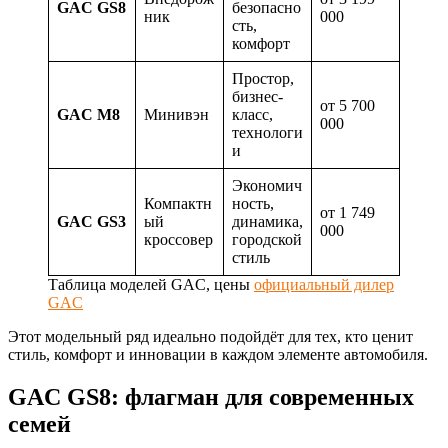
GAC GS8
безопасно
ник
000
сть,
комфорт
Простор,
бизнес-
от 5 700
GAC M8
Минивэн
класс,
000
технологи
и
Экономич
Компактн
ность,
от 1 749
GAC GS3
ый
динамика,
000
кроссовер
городской
стиль
Таблица моделей GAC, цены
официальный дилер
GAC
Этот модельный ряд идеально подойдёт для тех, кто ценит
стиль, комфорт и инновации в каждом элементе автомобиля.
GAC GS8: флагман для современных
семей