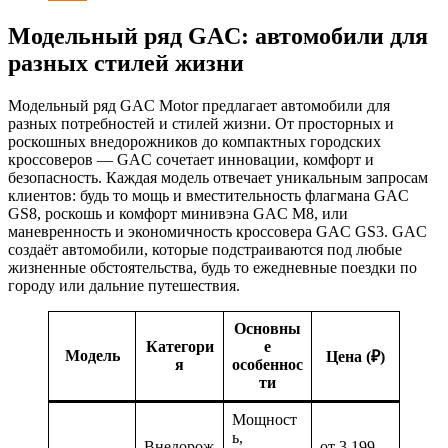
Модельный ряд GAC: автомобили для
разных стилей жизни
Модельный ряд GAC Motor предлагает автомобили для
разных потребностей и стилей жизни. От просторных и
роскошных внедорожников до компактных городских
кроссоверов — GAC сочетает инновации, комфорт и
безопасность. Каждая модель отвечает уникальным запросам
клиентов: будь то мощь и вместительность флагмана GAC
GS8, роскошь и комфорт минивэна GAC M8, или
маневренность и экономичность кроссовера GAC GS3. GAC
создаёт автомобили, которые подстраиваются под любые
жизненные обстоятельства, будь то ежедневные поездки по
городу или дальние путешествия.
Основны
Категори
е
Модель
Цена (₽)
я
особеннос
ти
Мощност
ь,
Внедорож
от 3 199