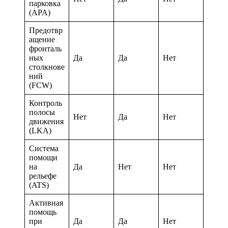
парковка
(APA)
Предотвр
ащение
фронталь
ных
Да
Да
Нет
столкнове
ний
(FCW)
Контроль
полосы
Нет
Да
Нет
движения
(LKA)
Система
помощи
на
Да
Нет
Нет
рельефе
(ATS)
Активная
помощь
при
Да
Да
Нет