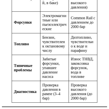
й, в баке)
высокого
давления)
Электромагни
Common Rail с
тные или
Форсунки
давлением до
пьезоэлектрич
2000 бар
еские
Бензин,
Дизтопливо,
чувствителен
чувствительн
Топливо
к октановому
о к воде и
числу
парафину
Забитые
Износ ТНВД,
форсунки,
закоксовка
Типичные
упавшее
форсунок,
проблемы
давление
вода в
насоса
топливе
Проверка
Проверка
давления в
высокого
Диагностика
рампе (3–4
давления (до
бар)
2000 бар)