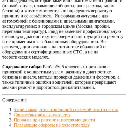
автовладельцев, которые заметили симптомы неисправности
(плохой запуск, плавающие обороты, рост расхода, запах
бензина) и хотят самостоятельно определить вероятную
причину и её серьёзность. Информация актуальна для
автомобилей с бензиновыми и дизельными двигателями,
эксплуатируемых в городском цикле (Москва, пробки,
перепады температур). Гайд не заменяет профессиональную
стендовую диагностику, не содержит инструкций по ремонту
и не применим к газобаллонному оборудованию. Все
рекомендации основаны на статистике обращений и
оборудовании сертифицированных СТО, а не на
теоретических моделях.
Содержание гайда:
Разберём 5 ключевых признаков с
привязкой к конкретным узлам, разницу в диагностике
бензина и дизеля, методы проверки давления и форсунок, а
также типичные ошибки водителей, которые превращают
мелкий ремонт в дорогостоящий капитальный.
Содержание
5 признаков, что с топливной системой что-то не так
Двигатель плохо запускается
Провалы при разгоне и потеря мощности
Плавающие обороты на холостом ходу