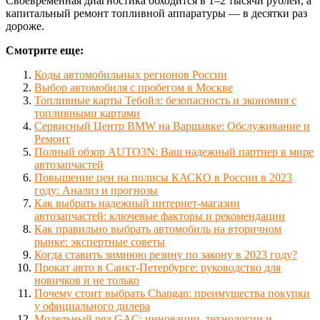
Своевременная диагностика обходится в 1–2 тысячи рублей, а
капитальный ремонт топливной аппаратуры — в десятки раз
дороже.
Смотрите еще:
Коды автомобильных регионов России
Выбор автомобиля с пробегом в Москве
Топливные карты Тебойл: безопасность и экономия с
топливными картами
Сервисный Центр BMW на Варшавке: Обслуживание и
Ремонт
Полный обзор AUTO3N: Ваш надежный партнер в мире
автозапчастей
Повышение цен на полисы КАСКО в России в 2023
году: Анализ и прогнозы
Как выбрать надежный интернет-магазин
автозапчастей: ключевые факторы и рекомендации
Как правильно выбрать автомобиль на вторичном
рынке: экспертные советы
Когда ставить зимнюю резину по закону в 2023 году?
Прокат авто в Санкт-Петербурге: руководство для
новичков и не только
Почему стоит выбрать Changan: преимущества покупки
у официального дилера
Модельный ряд GAC: инновации, технологии и