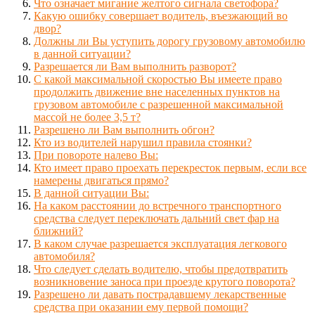
Что означает мигание желтого сигнала светофора?
Какую ошибку совершает водитель, въезжающий во
двор?
Должны ли Вы уступить дорогу грузовому автомобилю
в данной ситуации?
Разрешается ли Вам выполнить разворот?
С какой максимальной скоростью Вы имеете право
продолжить движение вне населенных пунктов на
грузовом автомобиле с разрешенной максимальной
массой не более 3,5 т?
Разрешено ли Вам выполнить обгон?
Кто из водителей нарушил правила стоянки?
При повороте налево Вы:
Кто имеет право проехать перекресток первым, если все
намерены двигаться прямо?
В данной ситуации Вы:
На каком расстоянии до встречного транспортного
средства следует переключать дальний свет фар на
ближний?
В каком случае разрешается эксплуатация легкового
автомобиля?
Что следует сделать водителю, чтобы предотвратить
возникновение заноса при проезде крутого поворота?
Разрешено ли давать пострадавшему лекарственные
средства при оказании ему первой помощи?