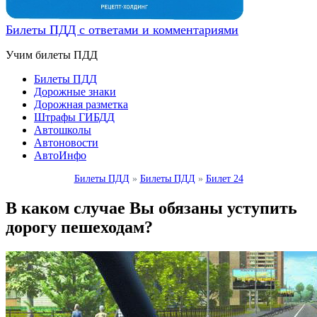
Билеты ПДД с ответами и комментариями
Учим билеты ПДД
Билеты ПДД
Дорожные знаки
Дорожная разметка
Штрафы ГИБДД
Автошколы
Автоновости
АвтоИнфо
Билеты ПДД
»
Билеты ПДД
»
Билет 24
В каком случае Вы обязаны уступить
дорогу пешеходам?