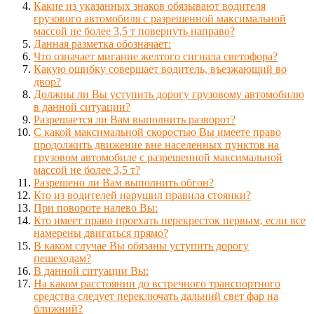
Какие из указанных знаков обязывают водителя
грузового автомобиля с разрешенной максимальной
массой не более 3,5 т повернуть направо?
Данная разметка обозначает:
Что означает мигание желтого сигнала светофора?
Какую ошибку совершает водитель, въезжающий во
двор?
Должны ли Вы уступить дорогу грузовому автомобилю
в данной ситуации?
Разрешается ли Вам выполнить разворот?
С какой максимальной скоростью Вы имеете право
продолжить движение вне населенных пунктов на
грузовом автомобиле с разрешенной максимальной
массой не более 3,5 т?
Разрешено ли Вам выполнить обгон?
Кто из водителей нарушил правила стоянки?
При повороте налево Вы:
Кто имеет право проехать перекресток первым, если все
намерены двигаться прямо?
В каком случае Вы обязаны уступить дорогу
пешеходам?
В данной ситуации Вы:
На каком расстоянии до встречного транспортного
средства следует переключать дальний свет фар на
ближний?