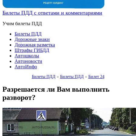
Билеты ПДД с ответами и комментариями
Учим билеты ПДД
Билеты ПДД
Дорожные знаки
Дорожная разметка
Штрафы ГИБДД
Автошколы
Автоновости
АвтоИнфо
Билеты ПДД
»
Билеты ПДД
»
Билет 24
Разрешается ли Вам выполнить
разворот?