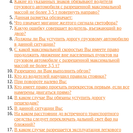
Какие из указанных знаков обязывают водителя
грузового автомобиля с разрешенной максимальной
массой не более 3,5 т повернуть направо?
Данная разметка обозначает:
Что означает мигание желтого сигнала светофора?
Какую ошибку совершает водитель, въезжающий во
двор?
Должны ли Вы уступить дорогу грузовому автомобилю
в данной ситуации?
С какой максимальной скоростью Вы имеете право
продолжить движение вне населенных пунктов на
грузовом автомобиле с разрешенной максимальной
массой не более 3,5 т?
Разрешено ли Вам выполнить обгон?
Кто из водителей нарушил правила стоянки?
При повороте налево Вы:
Кто имеет право проехать перекресток первым, если все
намерены двигаться прямо?
В каком случае Вы обязаны уступить дорогу
пешеходам?
В данной ситуации Вы:
На каком расстоянии до встречного транспортного
средства следует переключать дальний свет фар на
ближний?
В каком случае разрешается эксплуатация легкового