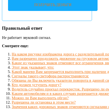
ПОЛУЧИТЬ ДЕНЬГИ
Правильный ответ
Не работает звуковой сигнал.
Смотрите еще:
На каком рисунке изображена дорога с разделительной п
Вам разрешено продолжить движение на грузовом автомоб
Какие из указанных знаков отменяют все ограничения, 
Этот знак указывает, что:
Какой маневр Вам запрещается выполнить при наличии 
Сигналы такого светофора распространяются:
Обязаны ли Вы включить указатели поворота в данной с
Кто должен уступить дорогу?
Водитель случайно проехал перекресток. Разрешено ли е
Каким автомобилям и в каких случаях разрешается движе
Можно ли Вам выполнить обгон?
Разрешена ли остановка в этом месте?
Значения каких дорожных знаков отменяются сигналами 