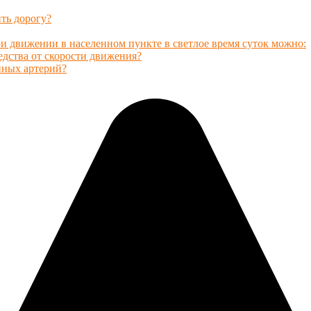
ть дорогу?
и движении в населенном пункте в светлое время суток можно:
едства от скорости движения?
пных артерий?