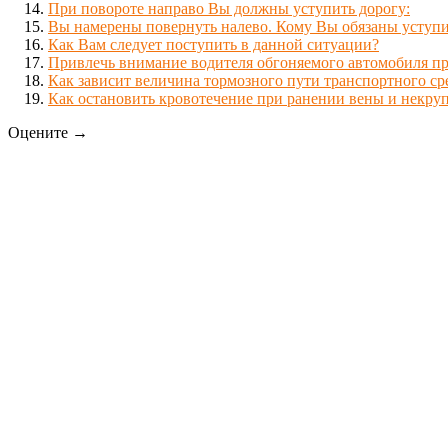
При повороте направо Вы должны уступить дорогу:
Вы намерены повернуть налево. Кому Вы обязаны уступи
Как Вам следует поступить в данной ситуации?
Привлечь внимание водителя обгоняемого автомобиля пр
Как зависит величина тормозного пути транспортного ср
Как остановить кровотечение при ранении вены и некру
Оцените →