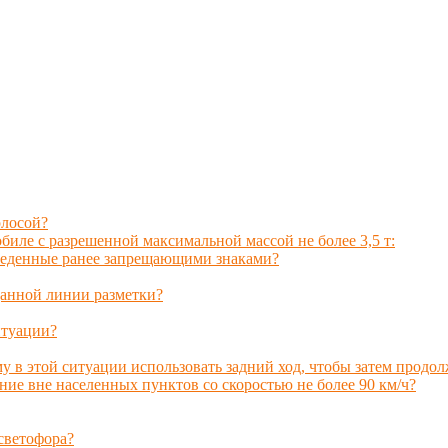
олосой?
иле с разрешенной максимальной массой не более 3,5 т:
введенные ранее запрещающими знаками?
данной линии разметки?
итуации?
му в этой ситуации использовать задний ход, чтобы затем продо
ние вне населенных пунктов со скоростью не более 90 км/ч?
светофора?